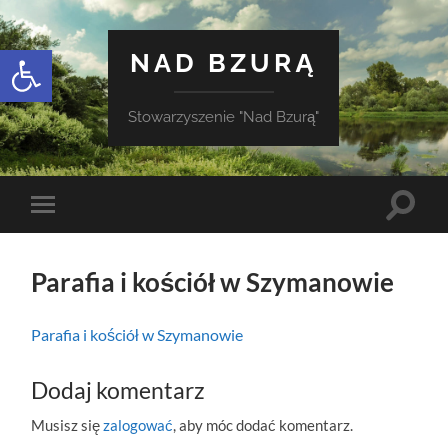
Otwórz pasek narzędzi
NAD BZURĄ
Stowarzyszenie "Nad Bzurą"
Toggle
Toggle
search
mobile
field
menu
Parafia i kościół w Szymanowie
Parafia i kościół w Szymanowie
Dodaj komentarz
Musisz się
zalogować
, aby móc dodać komentarz.