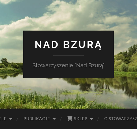
NAD BZURĄ
Stowarzyszenie "Nad Bzurą"
CJE
PUBLIKACJE
SKLEP
O STOWARZYS