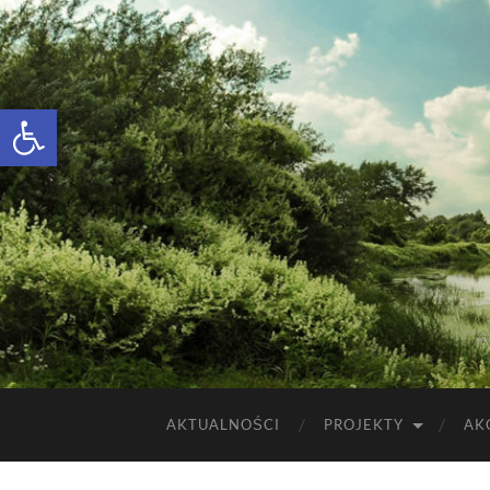
Otwórz pasek narzędzi
AKTUALNOŚCI
PROJEKTY
AK