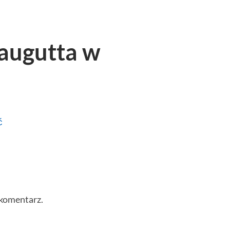
raugutta w
ć
 komentarz.