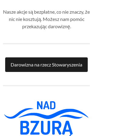
Nasze akcje są bezpłatne, co nie znaczy, że
nic nie kosztują. Możesz nam pomóc
przekazując darowiznę.
Darowizna na rzecz Stowaryszenia