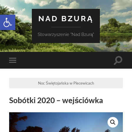
Otwórz pasek narzędzi
NAD BZURĄ
Stowarzyszenie "Nad Bzurą"
Toggle
Toggle
search
mobile
field
menu
Noc Świętojańska w Plecewicach
Sobótki 2020 – wejściówka