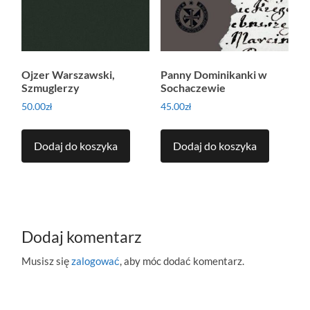
Ojzer Warszawski,
Panny Dominikanki w
Szmuglerzy
Sochaczewie
50.00
zł
45.00
zł
Dodaj do koszyka
Dodaj do koszyka
Dodaj komentarz
Musisz się
zalogować
, aby móc dodać komentarz.