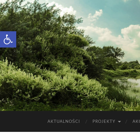
Otwórz pasek narzędzi
AKTUALNOŚCI
PROJEKTY
AK