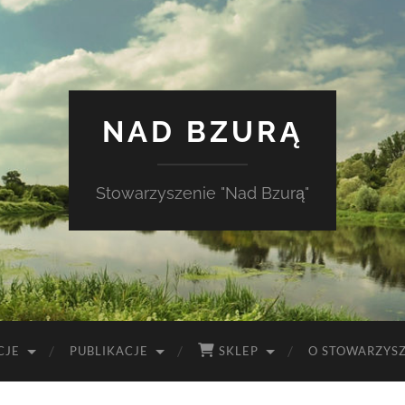
NAD BZURĄ
Stowarzyszenie "Nad Bzurą"
CJE
PUBLIKACJE
SKLEP
O STOWARZYS