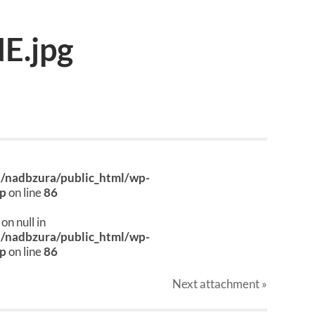
E.jpg
a/nadbzura/public_html/wp-
hp
on line
86
on null in
a/nadbzura/public_html/wp-
hp
on line
86
Next
attachment
»