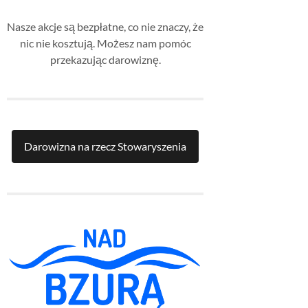
Nasze akcje są bezpłatne, co nie znaczy, że
nic nie kosztują. Możesz nam pomóc
przekazując darowiznę.
Darowizna na rzecz Stowaryszenia