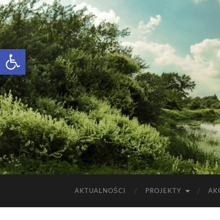
Otwórz pasek narzędzi
AKTUALNOŚCI
PROJEKTY
AK