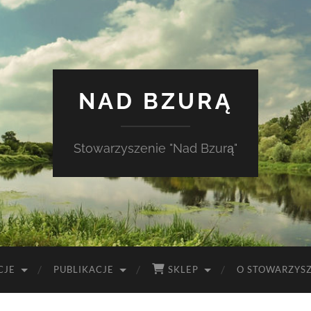
NAD BZURĄ
Stowarzyszenie "Nad Bzurą"
CJE
PUBLIKACJE
SKLEP
O STOWARZYS