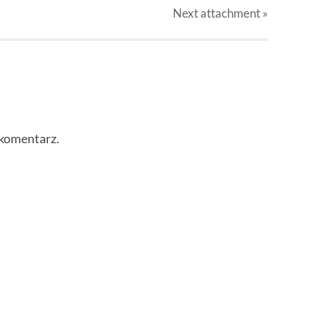
Next
attachment
»
 komentarz.