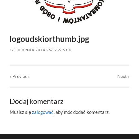
logoudskiorthumb.jpg
16 SIERPNIA 2014
266
x
266 PX
« Previous
Next
»
Dodaj komentarz
Musisz się
zalogować
, aby móc dodać komentarz.