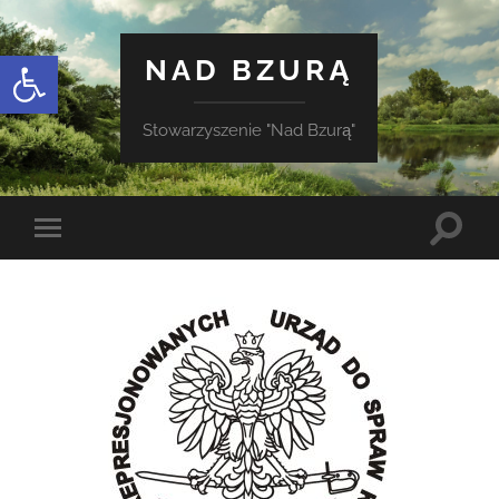
Otwórz pasek narzędzi
NAD BZURĄ
Stowarzyszenie "Nad Bzurą"
Toggle
Toggle
search
mobile
field
menu