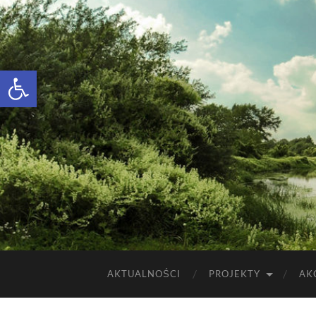
Otwórz pasek narzędzi
AKTUALNOŚCI
PROJEKTY
AK