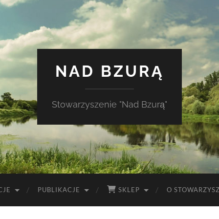
NAD BZURĄ
Stowarzyszenie "Nad Bzurą"
CJE
PUBLIKACJE
SKLEP
O STOWARZYS