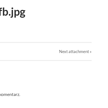
b.jpg
Next
attachment
»
 komentarz.