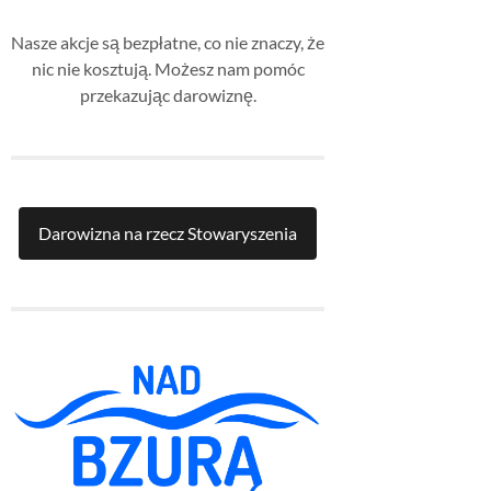
Nasze akcje są bezpłatne, co nie znaczy, że
nic nie kosztują. Możesz nam pomóc
przekazując darowiznę.
Darowizna na rzecz Stowaryszenia