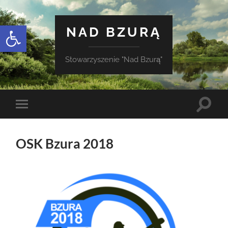
Otwórz pasek narzędzi
NAD BZURĄ
Stowarzyszenie "Nad Bzurą"
Toggle
Toggle
search
mobile
field
menu
OSK Bzura 2018