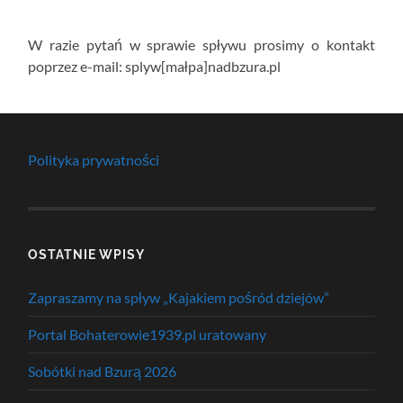
W razie pytań w sprawie spływu prosimy o kontakt
poprzez e-mail: splyw[małpa]nadbzura.pl
Polityka prywatności
OSTATNIE WPISY
Zapraszamy na spływ „Kajakiem pośród dziejów”
Portal Bohaterowie1939.pl uratowany
Sobótki nad Bzurą 2026