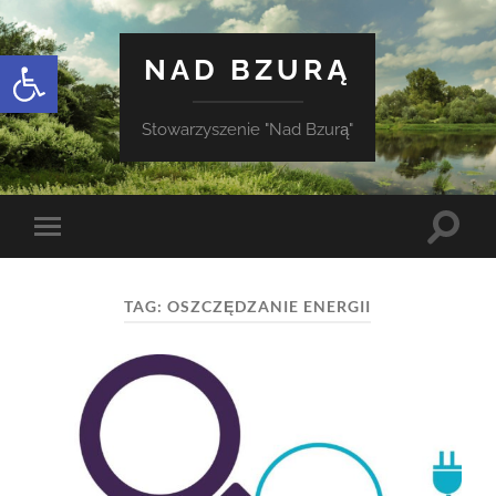
Otwórz pasek narzędzi
NAD BZURĄ
Stowarzyszenie "Nad Bzurą"
Toggle
Toggle
search
mobile
field
menu
TAG:
OSZCZĘDZANIE ENERGII