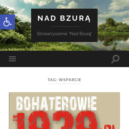
Otwórz pasek narzędzi
NAD BZURĄ
Stowarzyszenie "Nad Bzurą"
Toggle
Toggle
search
mobile
field
menu
TAG:
WSPARCIE