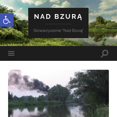
Otwórz pasek narzędzi
NAD BZURĄ
Stowarzyszenie "Nad Bzurą"
Toggle
Toggle
search
mobile
field
menu