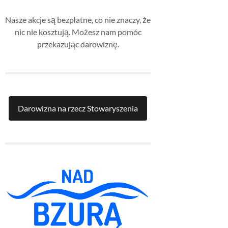
Nasze akcje są bezpłatne, co nie znaczy, że
nic nie kosztują. Możesz nam pomóc
przekazując darowiznę.
Darowizna na rzecz Stowaryszenia