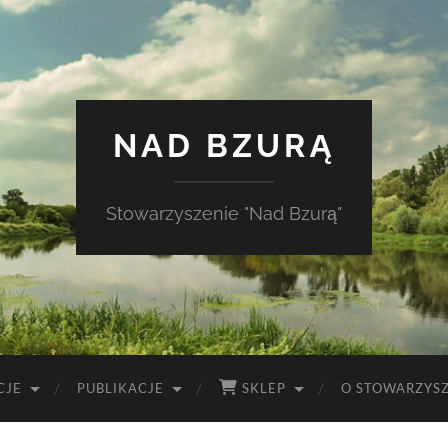
NAD BZURĄ
Stowarzyszenie "Nad Bzurą"
CJE
PUBLIKACJE
SKLEP
O STOWARZYS