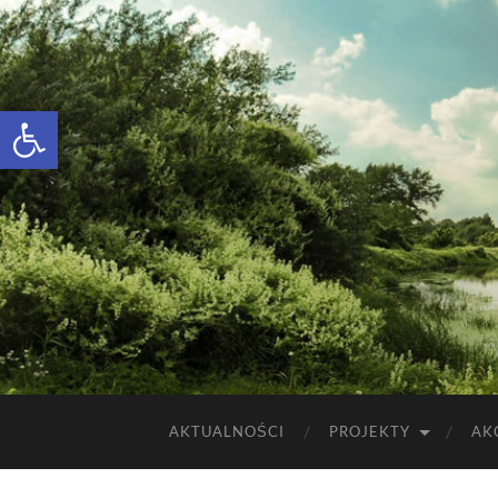
Otwórz pasek narzędzi
AKTUALNOŚCI
PROJEKTY
AK