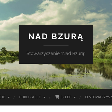
NAD BZURĄ
Stowarzyszenie "Nad Bzurą"
CJE
PUBLIKACJE
SKLEP
O STOWARZYS