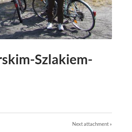
rskim-Szlakiem-
Next
attachment
»