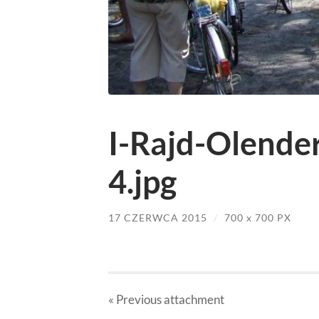
I-Rajd-Olende
4.jpg
17 CZERWCA 2015
/
700
x
700 PX
« Previous
attachment