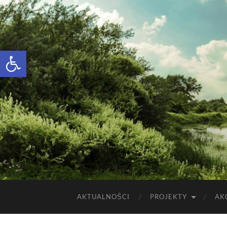
Otwórz pasek narzędzi
AKTUALNOŚCI
PROJEKTY
AK