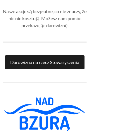
Nasze akcje są bezpłatne, co nie znaczy, że
nic nie kosztują. Możesz nam pomóc
przekazując darowiznę.
Darowizna na rzecz Stowaryszenia