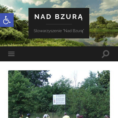
Otwórz pasek narzędzi
NAD BZURĄ
Stowarzyszenie "Nad Bzurą"
Toggle
Toggle
search
mobile
field
menu