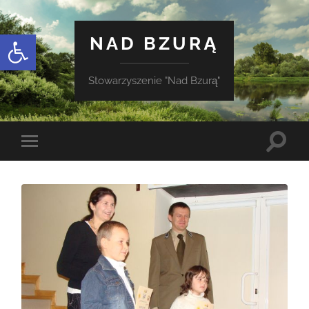
Otwórz pasek narzędzi
NAD BZURĄ
Stowarzyszenie "Nad Bzurą"
Toggle
Toggle
search
mobile
field
menu