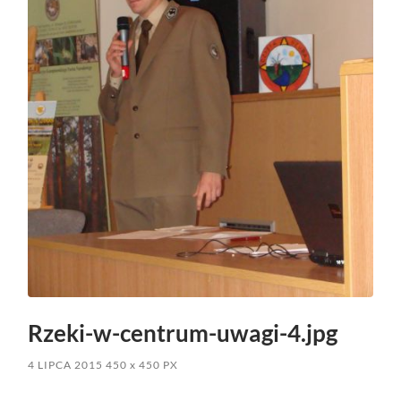
Rzeki-w-centrum-uwagi-4.jpg
4 LIPCA 2015
450
x
450 PX