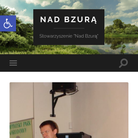
Otwórz pasek narzędzi
NAD BZURĄ
Stowarzyszenie "Nad Bzurą"
Toggle
Toggle
search
mobile
field
menu