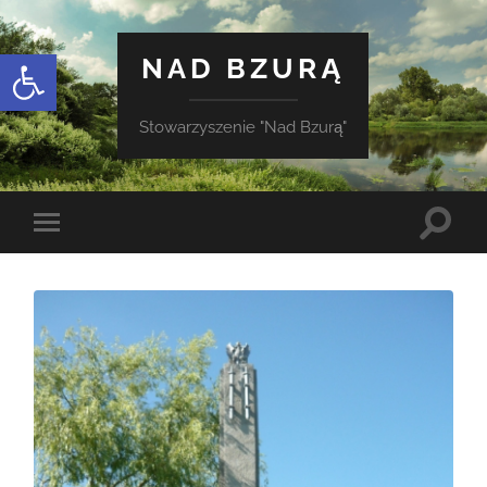
Otwórz pasek narzędzi
NAD BZURĄ
Stowarzyszenie "Nad Bzurą"
Toggle
Toggle
search
mobile
field
menu