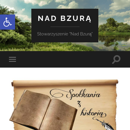
Otwórz pasek narzędzi
NAD BZURĄ
Stowarzyszenie "Nad Bzurą"
Toggle
Toggle
search
mobile
field
menu