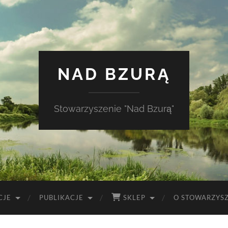
NAD BZURĄ
Stowarzyszenie "Nad Bzurą"
CJE
PUBLIKACJE
SKLEP
O STOWARZYS