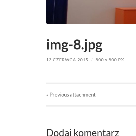
img-8.jpg
13 CZERWCA 2015
/
800
x
800 PX
« Previous
attachment
Dodaj komentarz