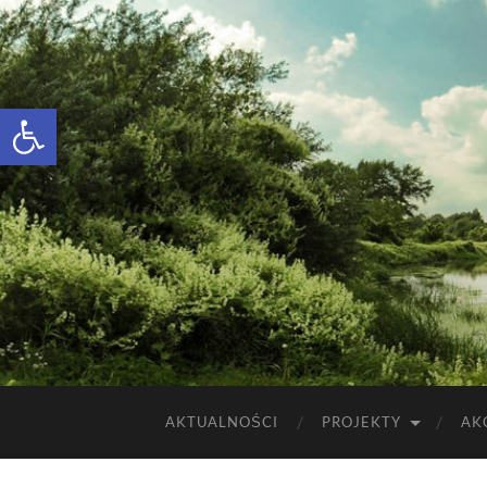
Otwórz pasek narzędzi
AKTUALNOŚCI
PROJEKTY
AK