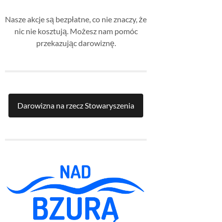
Nasze akcje są bezpłatne, co nie znaczy, że
nic nie kosztują. Możesz nam pomóc
przekazując darowiznę.
Darowizna na rzecz Stowaryszenia