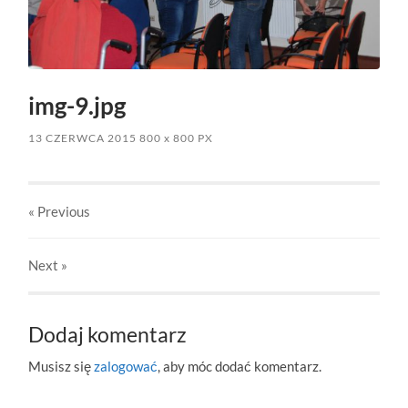
img-9.jpg
13 CZERWCA 2015
800
x
800 PX
« Previous
Next
»
Dodaj komentarz
Musisz się
zalogować
, aby móc dodać komentarz.