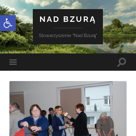
Otwórz pasek narzędzi
NAD BZURĄ
Stowarzyszenie "Nad Bzurą"
Toggle
Toggle
search
mobile
field
menu