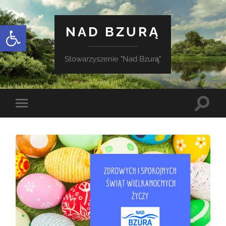
Otwórz pasek narzędzi
NAD BZURĄ
Stowarzyszenie "Nad Bzurą"
Toggle
Toggle
search
mobile
field
menu