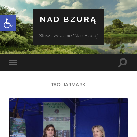
Otwórz pasek narzędzi
NAD BZURĄ
Stowarzyszenie "Nad Bzurą"
Toggle
Toggle
search
mobile
field
menu
TAG:
JARMARK