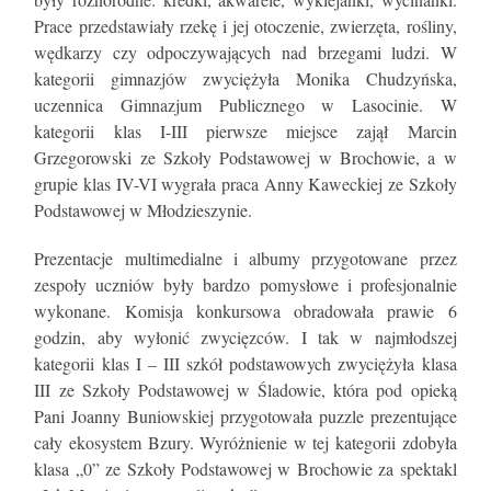
Prace przedstawiały rzekę i jej otoczenie, zwierzęta, rośliny,
wędkarzy czy odpoczywających nad brzegami ludzi. W
kategorii gimnazjów zwyciężyła Monika Chudzyńska,
uczennica Gimnazjum Publicznego w Lasocinie. W
kategorii klas I-III pierwsze miejsce zajął Marcin
Grzegorowski ze Szkoły Podstawowej w Brochowie, a w
grupie klas IV-VI wygrała praca Anny Kaweckiej ze Szkoły
Podstawowej w Młodzieszynie.
Prezentacje multimedialne i albumy przygotowane przez
zespoły uczniów były bardzo pomysłowe i profesjonalnie
wykonane. Komisja konkursowa obradowała prawie 6
godzin, aby wyłonić zwycięzców. I tak w najmłodszej
kategorii klas I – III szkół podstawowych zwyciężyła klasa
III ze Szkoły Podstawowej w Śladowie, która pod opieką
Pani Joanny Buniowskiej przygotowała puzzle prezentujące
cały ekosystem Bzury. Wyróżnienie w tej kategorii zdobyła
klasa „0” ze Szkoły Podstawowej w Brochowie za spektakl