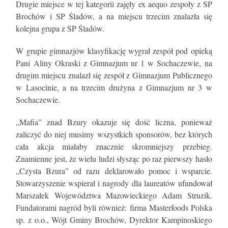
Drugie miejsce w tej kategorii zajęły ex aequo zespoły z SP
Brochów i SP Śladów, a na miejscu trzecim znalazła się
kolejna grupa z SP Śladów.
W grupie gimnazjów klasyfikację wygrał zespół pod opieką
Pani Aliny Okraski z Gimnazjum nr 1 w Sochaczewie, na
drugim miejscu znalazł się zespół z Gimnazjum Publicznego
w Lasocinie, a na trzecim drużyna z Gimnazjum nr 3 w
Sochaczewie.
„Mafia” znad Bzury okazuje się dość liczna, ponieważ
zaliczyć do niej musimy wszystkich sponsorów, bez których
cała akcja miałaby znacznie skromniejszy przebieg.
Znamienne jest, że wielu ludzi słysząc po raz pierwszy hasło
„Czysta Bzura” od razu deklarowało pomoc i wsparcie.
Stowarzyszenie wspierał i nagrody dla laureatów ufundował
Marszałek Województwa Mazowieckiego Adam Struzik.
Fundatorami nagród byli również: firma Masterfoods Polska
sp. z o.o., Wójt Gminy Brochów, Dyrektor Kampinoskiego