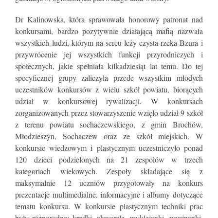
Dr Kalinowska, która sprawowała honorowy patronat nad
konkursami, bardzo pozytywnie działającą mafią nazwała
wszystkich ludzi, którym na sercu leży czysta rzeka Bzura i
przywrócenie jej wszystkich funkcji przyrodniczych i
społecznych, jakie spełniała kilkadziesiąt lat temu. Do tej
specyficznej grupy zaliczyła przede wszystkim młodych
uczestników konkursów z wielu szkół powiatu, biorących
udział w konkursowej rywalizacji. W konkursach
zorganizowanych przez stowarzyszenie wzięło udział 9 szkół
z terenu powiatu sochaczewskiego, z gmin Brochów,
Młodzieszyn, Sochaczew oraz ze szkół miejskich. W
konkursie wiedzowym i plastycznym uczestniczyło ponad
120 dzieci podzielonych na 21 zespołów w trzech
kategoriach wiekowych. Zespoły składające się z
maksymalnie 12 uczniów przygotowały na konkurs
prezentacje multimedialne, informacyjne i albumy dotyczące
tematu konkursu. W konkursie plastycznym techniki prac
były różnorodne: kredki, akwarele, wyklejanki, wycinanki.