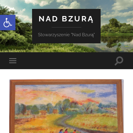
Otwórz pasek narzędzi
NAD BZURĄ
Stowarzyszenie "Nad Bzurą"
Toggle
Toggle
search
mobile
field
menu