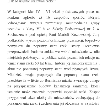
„Jak Marsjanie uratowali rzekę.”
W kategorii klas IV – VI szkół podstawowych prace na
konkurs zgłosiło aż 16 zespołów, spośród których
jednogłośnie wygrała prezentacja multimedialna grupy
uczniów z klasy VI b ze Szkoły Podstawowej nr 7 w
Sochaczewie pod opieką Pani Marioli Kozłowskiej. Jury
podkreśliło wysoki poziom techniczny prezentacji, bogactwo
pomysłów dla poprawy stanu rzeki Bzury. Uczniowie
przeprowadzili badania ankietowe wśród mieszkańców ulic
miejskich położonych w pobliżu rzeki, poznali ich relacje na
temat stanu rzeki 50 lat temu, historii jej zanieczyszczenia i
aktualnie ponownej poprawy stanu wód płynących Bzurą.
Młodzież swoje propozycje dla poprawy stanu rzeki
przedstawiła w liście do Burmistrza miasta, zwracając uwagę
na przyśpieszenie budowy kanalizacji sanitarnej, której
istnienie może znacznie poprawić czystość rzeki. Zespół
przygotował także ulotkę dla mieszkańców zachęcającą do
poszanowania rzeki i zachowania jej otoczenia w czystości.