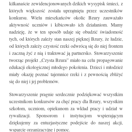
kilkanaście zewidencjonowanych dzikich wysypisk śmieci, z
których większość została uprzątnięta przez uczestników
konkursu. Wielu mieszkańców okolic Bzury zauważało
aktywność uczniów i kibicowało ich działaniom. Mamy
nadzieję, że w ten sposób udaje się obudzić świadomość
tych, od których zależy stan naszej pięknej Bzury, że ludzie,
od których zależy czystość rzeki odwrócą się do niej frontem
i zaczną żyć z nią i traktować ją partnersko. Stowarzyszenie
tworząc projekt „Czysta Bzura” miało na celu propagowanie
edukacji ekologicznej młodego pokolenia. Dzieci i młodzież
miały okazję poznać tajemnice rzeki i z pewnością zbliżyć
się do niej i jej problemów.
Stowarzyszenie pragnie serdecznie podziękować wszystkim
uczestnikom konkursów za chęć pracy dla Bzury, wszystkim
szkołom, uczniom, opiekunom za wkład pracy i udział w
rywalizacji. Sponsorom i instytucjom wspierającym
dziękujemy za entuzjastyczne podejście do naszej akcji,
wsparcie organizacyjne i pomoc.