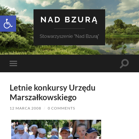
Otwórz pasek narzędzi
NAD BZURĄ
Stowarzyszenie "Nad Bzurą"
Toggle
Toggle
search
mobile
field
menu
Letnie konkursy Urzędu
Marszałkowskiego
12 MARCA 2008
/
0 COMMENTS