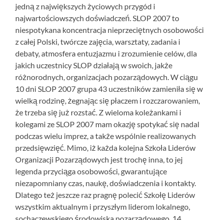
jedną z największych życiowych przygód i
najwartościowszych doświadczeń. SLOP 2007 to
niespotykana koncentracja nieprzeciętnych osobowości
z całej Polski, twórcze zajęcia, warsztaty, zadania i
debaty, atmosfera entuzjazmu i zrozumienie celów, dla
jakich uczestnicy SLOP działają w swoich, jakże
różnorodnych, organizacjach pozarządowych. W ciągu
10 dni SLOP 2007 grupa 43 uczestników zamieniła się w
wielką rodzinę, żegnając się płaczem i rozczarowaniem,
że trzeba się już rozstać. Z wieloma koleżankami i
kolegami ze SLOP 2007 mam okazję spotykać się nadal
podczas wielu imprez, a także wspólnie realizowanych
przedsięwzięć. Mimo, iż każda kolejna Szkoła Liderów
Organizacji Pozarządowych jest trochę inna, to jej
legenda przyciąga osobowości, gwarantujące
niezapomniany czas, naukę, doświadczenia i kontakty.
Dlatego też jeszcze raz pragnę polecić Szkołę Liderów
wszystkim aktualnym i przyszłym liderom lokalnego,
sochaczewskiego środowiska pozarządowego. 14