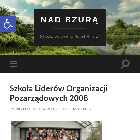
Otwórz pasek narzędzi
NAD BZURĄ
Stowarzyszenie "Nad Bzurą"
Toggle
Toggle
search
mobile
field
menu
Szkoła Liderów Organizacji
Pozarządowych 2008
15 PAŹDZIERNIKA 2008
/
0 COMMENTS