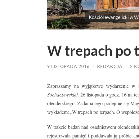
Kościół ewangelicki w W
W trepach po 
9 LISTOPADA 2016
/
REDAKCJA
/
2 
Zapraszamy na wyjątkowe wydarzenie w
Sochaczewskiej
. 26 listopada o godz. 16 na 
olenderskiego. Zadania tego podejmie się M
wykładem: „W trepach po terpach. O współcze
W trakcie badań nad osadnictwem olenderski
rejestrowała pamięć i poddawała ją próbie an