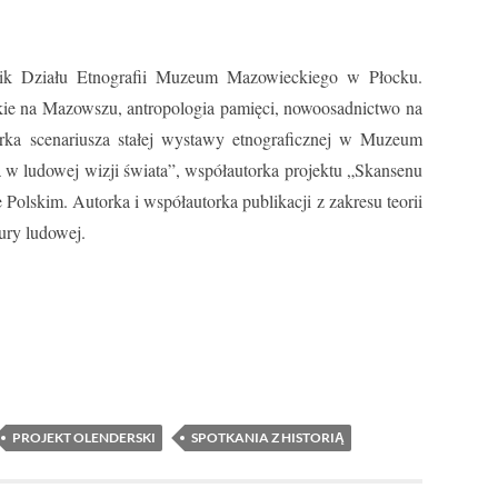
nik Działu Etnografii Muzeum Mazowieckiego w Płocku.
kie na Mazowszu, antropologia pamięci, nowoosadnictwo na
orka scenariusza stałej wystawy etnograficznej w Muzeum
 ludowej wizji świata”, współautorka projektu „Skansenu
lskim. Autorka i współautorka publikacji z zakresu teorii
ury ludowej.
PROJEKT OLENDERSKI
SPOTKANIA Z HISTORIĄ