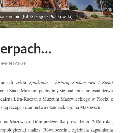
iączeminie (fot. Grzegorz Piaskowski)
terpach…
KOMENTARZE
 ramach cyklu
Spotkania z historią Sochaczewa i Ziemi
terenie Stacji Muzeum pochylimy się nad tematem osadnictwa
agdalena Lica-Kaczan z Muzeum Mazowieckiego w Płocku z
snej recepcji osadnictwa olenderskiego na Mazowszu”.
m na Mazowszu, które prelegentka prowadzi od 2006 roku,
tropologicznej analizy. Równocześnie zgłębiała zagadnienia