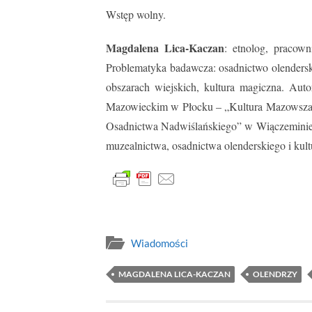
Wstęp wolny.
Magdalena Lica-Kaczan
: etnolog, pracow
Problematyka badawcza: osadnictwo olenders
obszarach wiejskich, kultura magiczna. Aut
Mazowieckim w Płocku – „Kultura Mazowsza w
Osadnictwa Nadwiślańskiego” w Wiączeminie Po
muzealnictwa, osadnictwa olenderskiego i kult
Wiadomości
MAGDALENA LICA-KACZAN
OLENDRZY