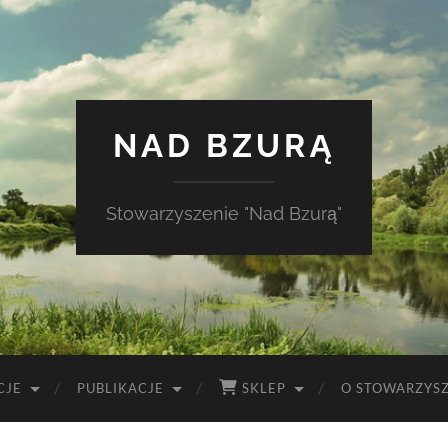
NAD BZURĄ
Stowarzyszenie "Nad Bzurą"
CJE
PUBLIKACJE
SKLEP
O STOWARZYS