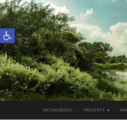
Otwórz pasek narzędzi
AKTUALNOŚCI
PROJEKTY
AK