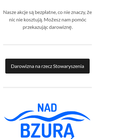
Nasze akcje są bezpłatne, co nie znaczy, że
nic nie kosztują. Możesz nam pomóc
przekazując darowiznę.
Darowizna na rzecz Stowaryszenia