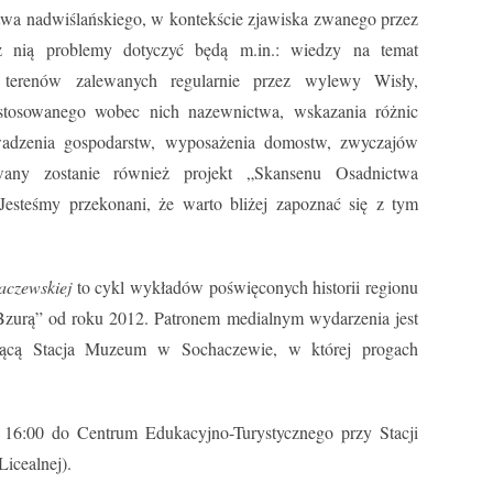
wa nadwiślańskiego, w kontekście zjawiska zwanego przez
z nią problemy dotyczyć będą m.in.: wiedzy na temat
 terenów zalewanych regularnie przez wylewy Wisły,
, stosowanego wobec nich nazewnictwa, wskazania różnic
owadzenia gospodarstw, wyposażenia domostw, zwyczajów
any zostanie również projekt „Skansenu Osadnictwa
esteśmy przekonani, że warto bliżej zapoznać się z tym
aczewskiej
to cykl wykładów poświęconych historii regionu
zurą” od roku 2012. Patronem medialnym wydarzenia jest
erającą Stacja Muzeum w Sochaczewie, w której progach
 16:00 do Centrum Edukacyjno-Turystycznego przy Stacji
icealnej).