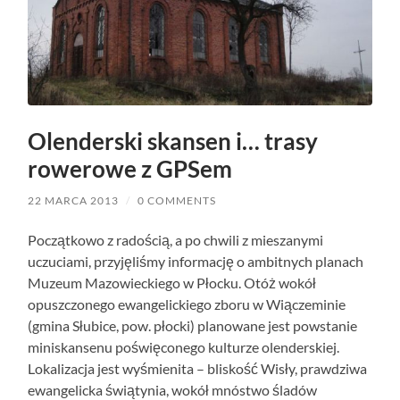
Olenderski skansen i… trasy
rowerowe z GPSem
22 MARCA 2013
/
0 COMMENTS
Początkowo z radością, a po chwili z mieszanymi
uczuciami, przyjęliśmy informację o ambitnych planach
Muzeum Mazowieckiego w Płocku. Otóż wokół
opuszczonego ewangelickiego zboru w Wiączeminie
(gmina Słubice, pow. płocki) planowane jest powstanie
miniskansenu poświęconego kulturze olenderskiej.
Lokalizacja jest wyśmienita – bliskość Wisły, prawdziwa
ewangelicka świątynia, wokół mnóstwo śladów