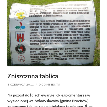
Zniszczona tablica
3 CZERWCA 2011
/
0 COMMENTS
Na pozostałościach ewangelickiego cmentarza w
wysiedlonej wsi Władysławów (gmina Brochów)
zniszczono tablicę upamiętniającą to miejsce. Ślady