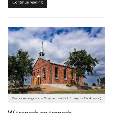
Continue reading
Kościół ewangelicki w Wiączeminie (fot. Grzegorz Piaskowski)
W trepach po terpach…