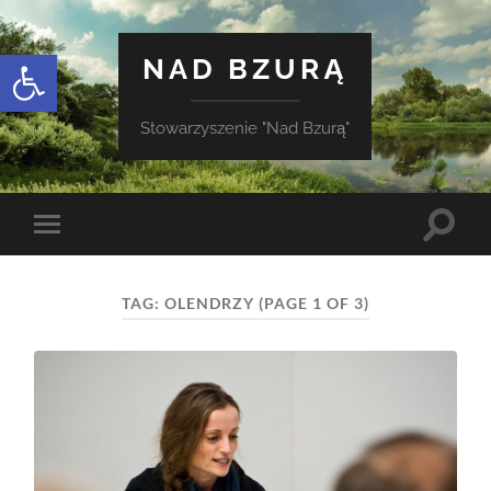
Otwórz pasek narzędzi
NAD BZURĄ
Stowarzyszenie "Nad Bzurą"
Toggle
Toggle
search
mobile
field
menu
TAG:
OLENDRZY
(PAGE 1 OF 3)