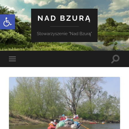
Otwórz pasek narzędzi
NAD BZURĄ
Stowarzyszenie "Nad Bzurą"
Toggle
Toggle
search
mobile
field
menu