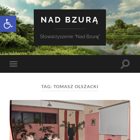
Otwórz pasek narzędzi
NAD BZURĄ
Stowarzyszenie "Nad Bzurą"
Toggle
Toggle
search
mobile
field
menu
TAG:
TOMASZ OLSZACKI