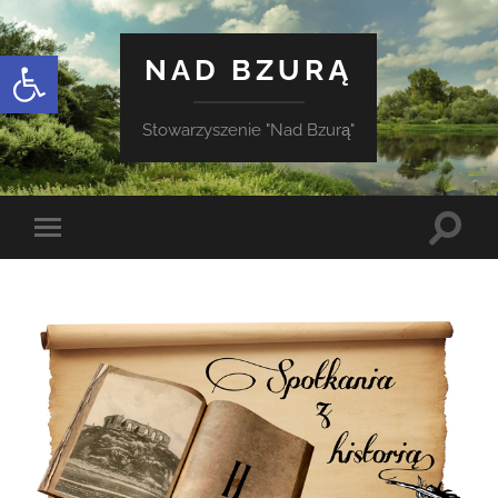
Otwórz pasek narzędzi
NAD BZURĄ
Stowarzyszenie "Nad Bzurą"
Toggle
Toggle
search
mobile
field
menu