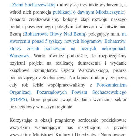
i Ziemi Sochaczewskiej
(odbyły się trzy takie wydarzenia, a
wśród nich promocja
publikacji o dawnym Młodzieszynie
).
Ponadto zrealizowaliśmy kolejny etap rozwoju naszego
portalu poświęconego poległym żołnierzom w bitwie nad
Bzurą (
Bohaterowie Bitwy Nad Bzurą
) polegający m.in.
na
stworzeniu ponad 5 tysięcy nowych biogramów Bohaterów,
którzy zostali pochowani na licznych nekropoliach
Warszawy
. Warto również podkreślić, że rozpoczęliśmy
trzyletni projekt na realizację tłumaczenia i wydanie
książkowe Szmuglerów Ojzera Warszawskiego, pisarza
pochodzącego z Sochaczewa. Na koniec dodajmy, że przez
cały rok ściśle współpracowaliśmy z
Porozumieniem
Organizacji Pozarządowych Powiatu Sochaczewskiego
(POPPS)
, które poprzez swoje działania wzmacnia sektor
pozarządowy w naszym regionie.
Korzystając z okazji pragniemy serdecznie podziękować
wszystkim wspierającym nas instytucjom, a przede
wszystkim: Ministrowi Kultury i Dziedzictwa Narodowego,