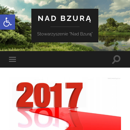
Otwórz pasek narzędzi
NAD BZURĄ
Stowarzyszenie "Nad Bzurą"
Toggle
Toggle
search
mobile
field
menu